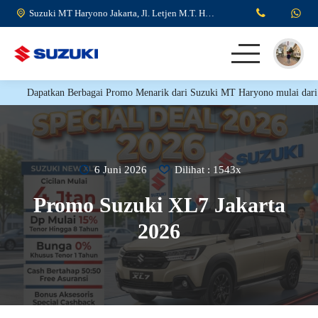
Suzuki MT Haryono Jakarta, Jl. Letjen M.T. Haryono No.Kav. 8, RW.6, Kp. Melayu, Kecamatan Jatinegara, Jakarta Timur.
Dapatkan Berbagai Promo Menarik dari Suzuki MT Haryono mulai dari Dp 
HOME
KENDARAAN
TESTIMONI
6 Juni 2026
Dilihat : 1543x
Promo Suzuki XL7 Jakarta
PROMO SUZUKI
2026