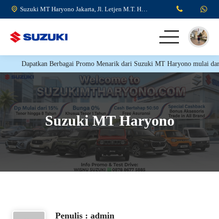
Suzuki MT Haryono Jakarta, Jl. Letjen M.T. Haryono No.Kav. 8, RW.6, Kp. Melayu, Kecamatan Jatinegara, Jakarta Timur.
Dapatkan Berbagai Promo Menarik dari Suzuki MT Haryono mulai dari 
HOME
KENDARAAN
Suzuki MT Haryono
TESTIMONI
PROMO SUZUKI
Penulis : admin